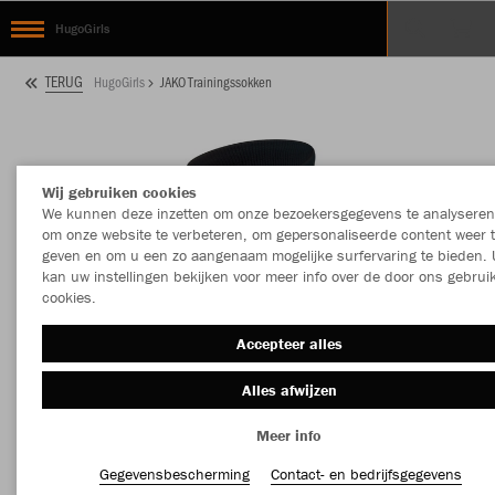
HugoGirls
TERUG
HugoGirls
JAKO Trainingssokken
Wij gebruiken cookies
We kunnen deze inzetten om onze bezoekersgegevens te analyseren
om onze website te verbeteren, om gepersonaliseerde content weer 
geven en om u een zo aangenaam mogelijke surfervaring te bieden. 
kan uw instellingen bekijken voor meer info over de door ons gebrui
cookies.
Accepteer alles
Alles afwijzen
Meer info
Gegevensbescherming
Contact- en bedrijfsgegevens