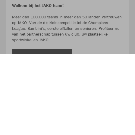
Welkom bij het JAKO-team!
Meer dan 100.000 teams in meer dan 50 landen vertrouwen
op JAKO. Van de districtscompetitie tot de Champions
League. Bambini's, eerste elftallen en senioren. Profiteer nu
van het partnerschap tussen uw club, uw plaatselijke
sportwinkel en JAKO.
LEES MEER
Over JAKO