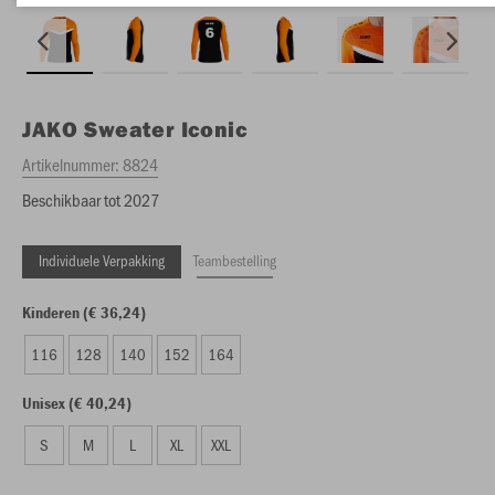
JAKO
Sweater Iconic
Artikelnummer:
8824
Beschikbaar tot 2027
Individuele Verpakking
Teambestelling
Kinderen (€ 36,24)
116
128
140
152
164
Unisex (€ 40,24)
S
M
L
XL
XXL