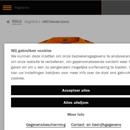
HugoGirls
TERUG
HugoGirls
JAKO Sweater Iconic
Wij gebruiken cookies
We kunnen deze inzetten om onze bezoekersgegevens te analyseren
om onze website te verbeteren, om gepersonaliseerde content weer 
geven en om u een zo aangenaam mogelijke surfervaring te bieden. 
kan uw instellingen bekijken voor meer info over de door ons gebrui
cookies.
Accepteer alles
Alles afwijzen
Meer info
Gegevensbescherming
Contact- en bedrijfsgegevens