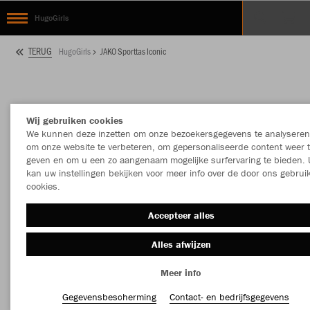
HugoGirls
TERUG
HugoGirls
JAKO Sporttas Iconic
Wij gebruiken cookies
We kunnen deze inzetten om onze bezoekersgegevens te analyseren
om onze website te verbeteren, om gepersonaliseerde content weer 
geven en om u een zo aangenaam mogelijke surfervaring te bieden. 
kan uw instellingen bekijken voor meer info over de door ons gebrui
cookies.
Accepteer alles
Alles afwijzen
Meer info
Gegevensbescherming
Contact- en bedrijfsgegevens