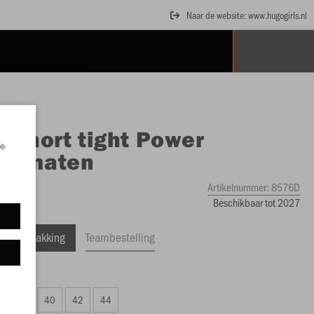
Naar de website: www.hugogirls.nl
O
Short tight Power
e
esmaten
Artikelnummer:
8576D
Beschikbaar tot 2027
ele Verpakking
Teambestelling
7,99)
38
40
42
44