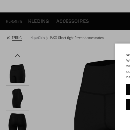
KLEDING
ACCESSOIRES
HugoGirls
HugoGirls
JAKO Short tight Power damesmaten
TERUG
Wi
We
we
ee
be