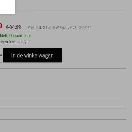
9
€ 34,99
Prijs incl. 21% BTW excl. verzendkosten
ddellijk beschikbaar
innen 3 werkdagen
In de winkelwagen