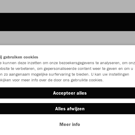
JAK
j gebruiken cookies
 kunnen deze inzetten om onze bezoekersgegevens te analyseren, om onz
dam
bsite te verbeteren, om gepersonaliseerde content weer te geven en om u
n zo aangenaam mogelijke surfervaring te bieden. U kan uw instellingen
kijken voor meer info over de door ons gebruikte cookies.
Accepteer alles
Individu
Alles afwijzen
Dames (€ 2
Meer info
34
36