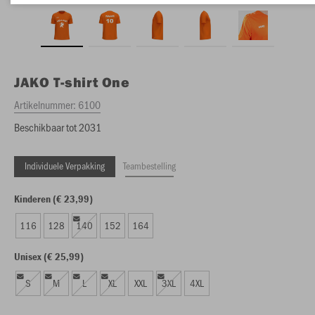
JAKO
T-shirt One
Artikelnummer:
6100
Beschikbaar tot 2031
Individuele Verpakking
Teambestelling
Kinderen (€ 23,99)
116
128
140
152
164
Unisex (€ 25,99)
S
M
L
XL
XXL
3XL
4XL