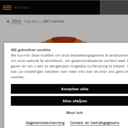
Hugo Boys
TERUG
Hugo Boys
JAKO T-shirt One
Wij gebruiken cookies
We kunnen deze inzetten om onze bezoekersgegevens te analyseren
om onze website te verbeteren, om gepersonaliseerde content weer 
geven en om u een zo aangenaam mogelijke surfervaring te bieden. 
kan uw instellingen bekijken voor meer info over de door ons gebrui
cookies.
Accepteer alles
Alles afwijzen
Meer info
Gegevensbescherming
Contact- en bedrijfsgegevens