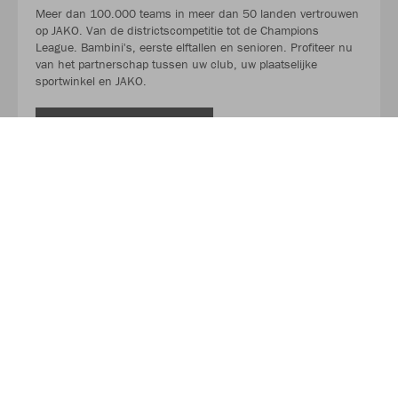
Meer dan 100.000 teams in meer dan 50 landen vertrouwen
op JAKO. Van de districtscompetitie tot de Champions
League. Bambini's, eerste elftallen en senioren. Profiteer nu
van het partnerschap tussen uw club, uw plaatselijke
sportwinkel en JAKO.
LEES MEER
Over JAKO
Van in een garage tot de toonaangevende leverancier in