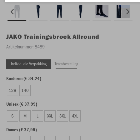
JAKO
Trainingsbroek Allround
Artikelnummer:
8489
Individuele Verpakking
Teambestelling
Kinderen (€ 34,24)
128
140
Unisex (€ 37,99)
S
M
L
XXL
3XL
4XL
Dames (€ 37,99)