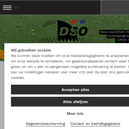
dso
Wij gebruiken cookies
We kunnen deze inzetten om onze bezoekersgegevens te analyseren
om onze website te verbeteren, om gepersonaliseerde content weer 
geven en om u een zo aangenaam mogelijke surfervaring te bieden. 
kan uw instellingen bekijken voor meer info over de door ons gebrui
Welkom in de Teamshop van dso
cookies.
Accepteer alles
Kleur
Nieuw
Alles afwijzen
Meer info
MEER FILTERS
Kledingstuk
Gegevensbescherming
Contact- en bedrijfsgegevens