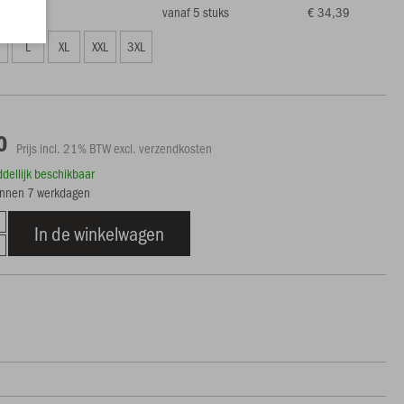
vanaf 5 stuks
€ 34,39
3,00)
L
XL
XXL
3XL
0
Prijs incl. 21% BTW excl. verzendkosten
ddellijk beschikbaar
innen 7 werkdagen
In de winkelwagen