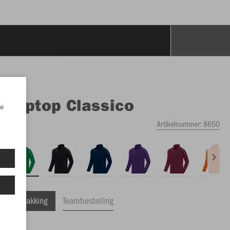
O
Ziptop Classico
e
Artikelnummer:
8650
ele Verpakking
Teambestelling