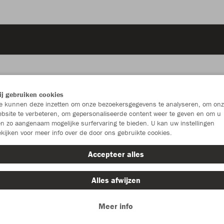
j gebruiken cookies
JAK
 kunnen deze inzetten om onze bezoekersgegevens te analyseren, om onz
bsite te verbeteren, om gepersonaliseerde content weer te geven en om u
sportgroen
n zo aangenaam mogelijke surfervaring te bieden. U kan uw instellingen
kijken voor meer info over de door ons gebruikte cookies.
Accepteer alles
Alles afwijzen
Individu
Meer info