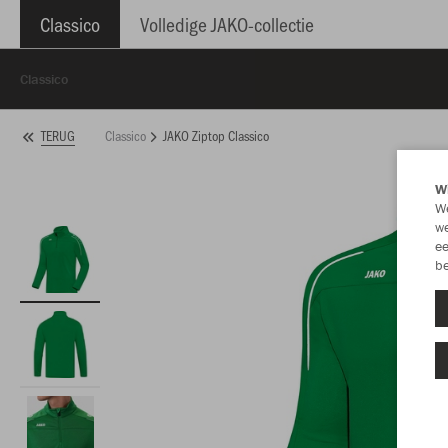
Classico
Volledige JAKO-collectie
Classico
Classico
JAKO Ziptop Classico
TERUG
Wi
We
we
ee
be