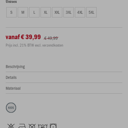
Unisex
S
M
L
XL
XXL
3XL
4XL
5XL
vanaf € 39,99
€ 49,99
Prijs incl. 21% BTW excl. verzendkosten
Beschrijving
Details
Materiaal