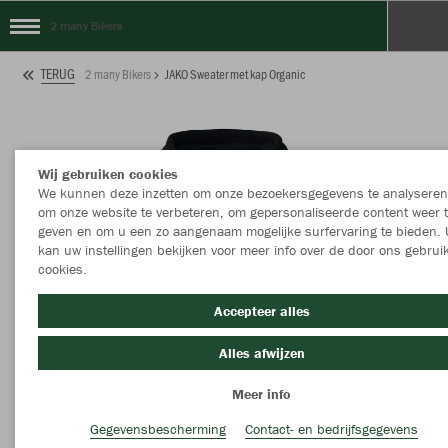
2 many Bikers
TERUG
2 many Bikers
JAKO Sweater met kap Organic
Wij gebruiken cookies
We kunnen deze inzetten om onze bezoekersgegevens te analyseren
om onze website te verbeteren, om gepersonaliseerde content weer 
geven en om u een zo aangenaam mogelijke surfervaring te bieden. 
kan uw instellingen bekijken voor meer info over de door ons gebrui
cookies.
Accepteer alles
Alles afwijzen
Meer info
Gegevensbescherming
Contact- en bedrijfsgegevens