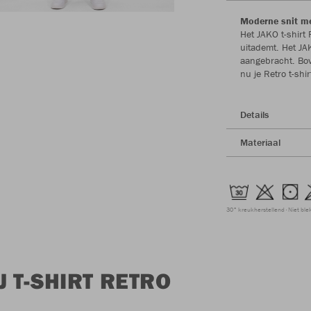
Moderne snit me
Het JAKO t-shirt 
uitademt. Het JA
aangebracht. Bov
nu je Retro t-shir
Details
Materiaal
30° kreukherstellend
Niet ble
 T-SHIRT RETRO