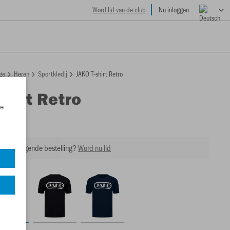
Word lid van de club
Nu inloggen
ge
Heren
Sportkledij
JAKO T-shirt Retro
shirt Retro
e
4
 op je volgende bestelling?
Word nu lid