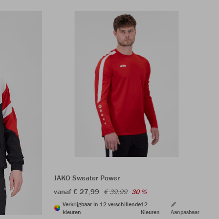
S
JAKO Sweater Power
JA
vanaf € 27,99
€ 39,99
30 %
€ 
Verkrijgbaar in 12 verschillende
12
kleuren
Kleuren
Aanpasbaar