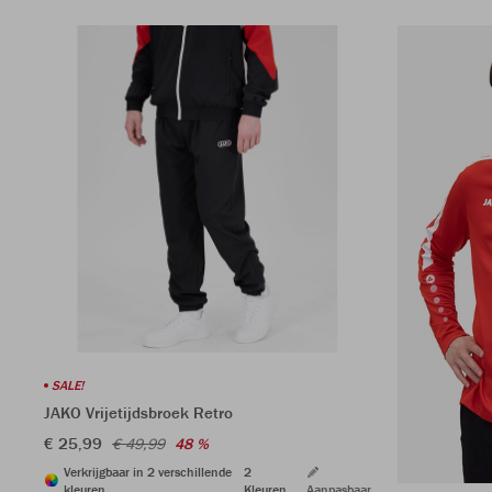
SALE!
JAKO Vrijetijdsbroek Retro
€ 25,99
€ 49,99
48 %
Verkrijgbaar in 2 verschillende
2
kleuren
Kleuren
Aanpasbaar