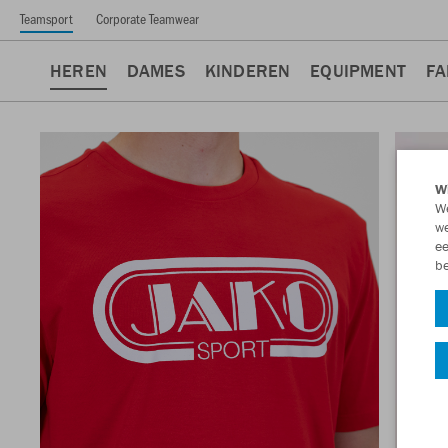
Teamsport
Corporate Teamwear
HEREN
DAMES
KINDEREN
EQUIPMENT
FA
Wi
We
we
ee
be