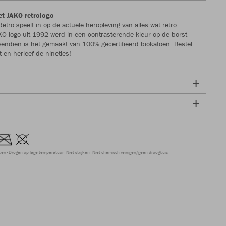
t JAKO-retrologo
Retro speelt in op de actuele heropleving van alles wat retro
KO-logo uit 1992 werd in een contrasterende kleur op de borst
endien is het gemaakt van 100% gecertifieerd biokatoen. Bestel
t en herleef de nineties!
ken
Drogen op lage temperatuur
Niet strijken
Niet chemisch reinigen/geen droogkuis