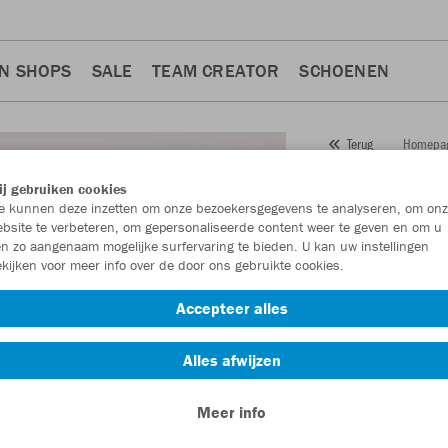
N SHOPS
SALE
TEAM CREATOR
SCHOENEN
Homepa
Terug
JAKO
T-
j gebruiken cookies
 kunnen deze inzetten om onze bezoekersgegevens te analyseren, om onz
Artikelnummer:
611
bsite te verbeteren, om gepersonaliseerde content weer te geven en om u
n zo aangenaam mogelijke surfervaring te bieden. U kan uw instellingen
kijken voor meer info over de door ons gebruikte cookies.
Zin in 30% korting
Accepteer alles
Alles afwijzen
Meer info