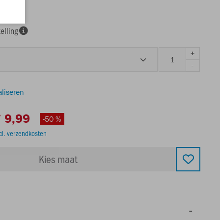
elling
+
-
aliseren
 9,99
-50 %
cl. verzendkosten
Kies maat