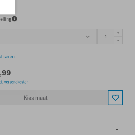
elling
+
-
aliseren
,99
cl. verzendkosten
Kies maat