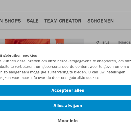
N SHOPS
SALE
TEAM CREATOR
SCHOENEN
Homepa
Terug
JAKO
Sh
j gebruiken cookies
 kunnen deze inzetten om onze bezoekersgegevens te analyseren, om onz
Artikelnummer:
440
bsite te verbeteren, om gepersonaliseerde content weer te geven en om u
n zo aangenaam mogelijke surfervaring te bieden. U kan uw instellingen
kijken voor meer info over de door ons gebruikte cookies.
Zin in 30% korting
Accepteer alles
Alles afwijzen
Meer info