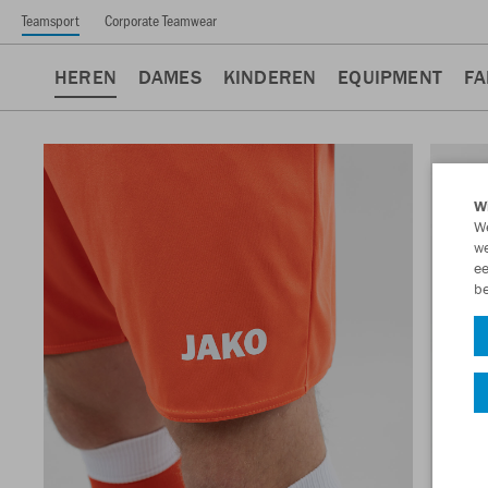
Teamsport
Corporate Teamwear
HEREN
DAMES
KINDEREN
EQUIPMENT
FA
Wi
We
we
ee
be