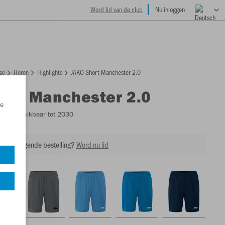
Word lid van de club
Nu inloggen
ge
Heren
Highlights
JAKO Short Manchester 2.0
ort Manchester 2.0
e
0
- Beschikbaar tot 2030
 op je volgende bestelling?
Word nu lid