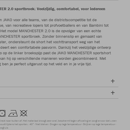
 2.0 sportbroek: Veelzijdig, comfortabel, voor iedereen
 JAKO voor alle teams, van de districtscompetitie tot de
, van recreatieve lopers tot profvoetballers en van Bambini tot
. Het model MANCHESTER 2.0 is de opvolger van een echte
MANCHESTER sportbroek. Zonder binnenslip en gemaakt van
ester, ondersteunt de short het vochttransport weg van het
deert een comfortabele pasvorm. Dankzij het veelzijdige ontwerp
o op de linker broekspijp past de JAKO MANCHESTER sportshort
en kan hij op verschillende manieren worden gecombineerd. Met
ben je perfect uitgerust op het veld en in je vrije tijd.
direct naar buiten af. Het materiaal droogt zeer snel, beschermt tegen afkoeling en zorgt ervoor dat u een
udt tijdens het sporten.
40°
Niet bleken
Drogen op lage temperatuur
Strijken op lage temperatuur
oogkuis