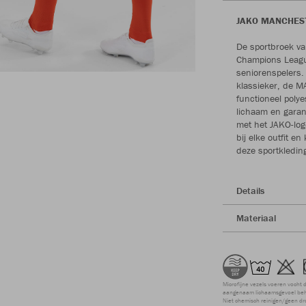
JAKO MANCHESTER
De sportbroek van
Champions League
seniorenspelers
klassieker, de 
functioneel poly
lichaam en garan
met het JAKO-log
bij elke outfit 
deze sportkleding 
Details
Materiaal
Microfijne vezels voeren vocht 
aangenaam lichaamsgevoel beho
Niet chemisch reinigen/geen dr