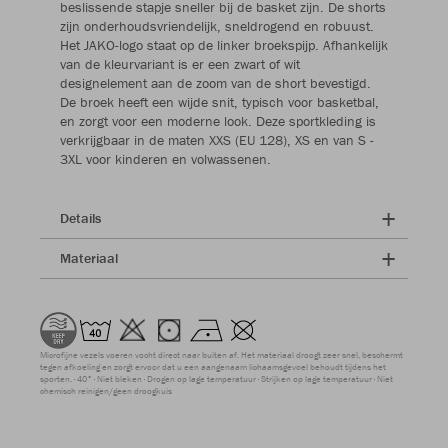
beslissende stapje sneller bij de basket zijn. De shorts
zijn onderhoudsvriendelijk, sneldrogend en robuust.
Het JAKO-logo staat op de linker broekspijp. Afhankelijk
van de kleurvariant is er een zwart of wit
designelement aan de zoom van de short bevestigd.
De broek heeft een wijde snit, typisch voor basketbal,
en zorgt voor een moderne look. Deze sportkleding is
verkrijgbaar in de maten XXS (EU 128), XS en van S -
3XL voor kinderen en volwassenen.
Details
Materiaal
Microfijne vezels voeren vocht direct naar buiten af. Het materiaal droogt zeer snel, beschermt
tegen afkoeling en zorgt ervoor dat u een aangenaam lichaamsgevoel behoudt tijdens het
sporten.
40°
Niet bleken
Drogen op lage temperatuur
Strijken op lage temperatuur
Niet
chemisch reinigen/geen droogkuis