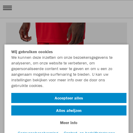
Wij gebruiken cookies
We kunnen deze inzetten om onze bezoekersgegevens te
analyseren, om onze website te verbeteren, om
gepersonaliseerde content weer te geven en om u een zo
aangenaam mogelijke surfervaring te bieden. U kan uw
instellingen bekijken voor meer info over de door ons
gebruikte cookies.
Accepteer alles
Alles afwijzen
Meer info
Gegevensbescherming
Contact- en bedrijfsgegevens