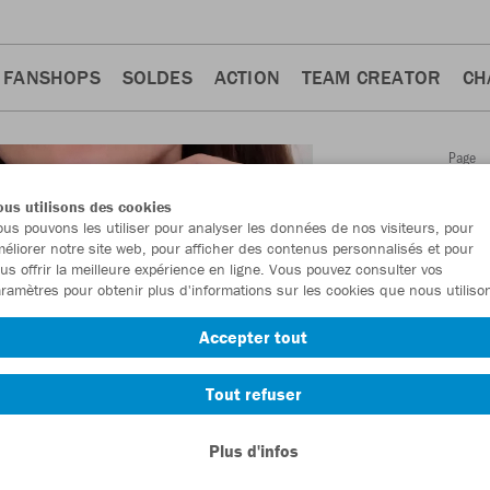
FANSHOPS
SOLDES
ACTION
TEAM CREATOR
CH
Page
Retour
d'accue
us utilisons des cookies
JAKO
Ve
us pouvons les utiliser pour analyser les données de nos visiteurs, pour
éliorer notre site web, pour afficher des contenus personnalisés et pour
us offrir la meilleure expérience en ligne. Vous pouvez consulter vos
Numéro d’article:
9
ramètres pour obtenir plus d'informations sur les cookies que nous utiliso
Accepter tout
En tant que membr
commande.
Deven
Tout refuser
Plus d'infos