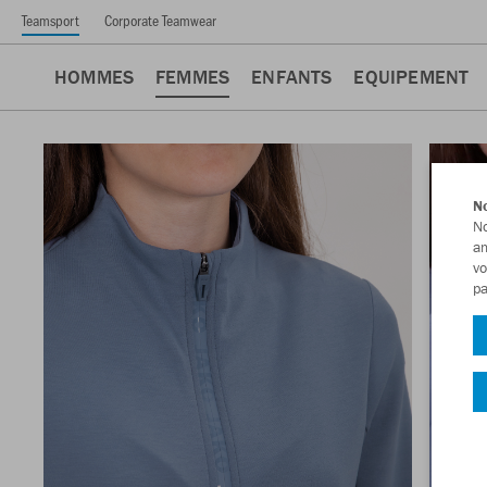
Teamsport
Corporate Teamwear
HOMMES
FEMMES
ENFANTS
EQUIPEMENT
No
No
am
vo
pa