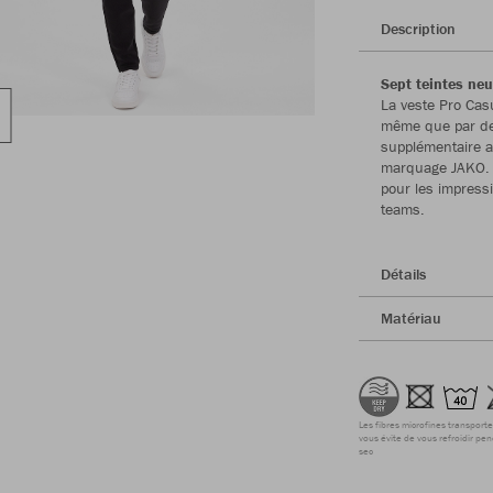
Description
Sept teintes neu
La veste Pro Cas
même que par des
supplémentaire av
marquage JAKO. 
pour les impress
teams.
Détails
Matériau
Les fibres microfines transporte
vous évite de vous refroidir pen
sec