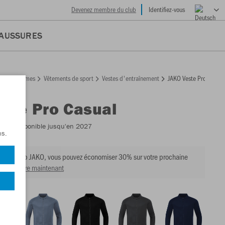
Devenez membre du club
Identifiez-vous
AUSSURES
Femmes
Vêtements de sport
Vestes d'entraînement
JAKO Veste Pro Casual
il
ste Pro Casual
845
- Disponible jusqu'en 2027
ns.
e du club JAKO, vous pouvez économiser 30% sur votre prochaine
ir membre maintenant