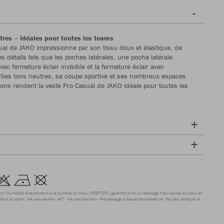
tres – idéales pour toutes les teams
ual de JAKO impressionne par son tissu doux et élastique, de
 détails tels que les poches latérales, une poche latérale
ec fermeture éclair invisible et la fermeture éclair avec
Ses tons neutres, sa coupe sportive et ses nombreux espaces
ions rendent la veste Pro Casual de JAKO idéale pour toutes les
nt l'humidité directement à la surface du tissu. KEEP DRY garantit ainsi un séchage très rapide du tissu et
dant le sport.
Ne pas sécher
40°
Ne pas blanchir
Repassage à basse température
Ne pas nettoyer à