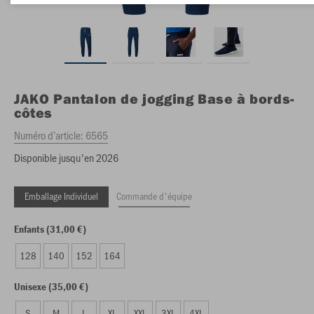
JAKO
Pantalon de jogging Base à bords-
côtes
Numéro d’article:
6565
Disponible jusqu'en 2026
Emballage Individuel
Commande d'équipe
Enfants (31,00 €)
128
140
152
164
Unisexe (35,00 €)
S
M
L
XL
XXL
3XL
4XL