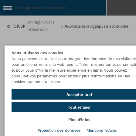
BOUTIQUE VOLLEY VENDRENNES
BOUTIQUE VOLLEY
RETOUR
JAKO Pantalon de jogging Base à bords-côtes
VENDRENNES
Nous utilisons des cookies
Nous pouvons les utiliser pour analyser les données de nos visiteurs
pour améliorer notre site web, pour afficher des contenus personnal
et pour vous offrir la meilleure expérience en ligne. Vous pouvez
consulter vos paramètres pour obtenir plus d'informations sur les
cookies que nous utilisons.
Accepter tout
Tout refuser
Plus d'infos
Protection des données
Mentions légales