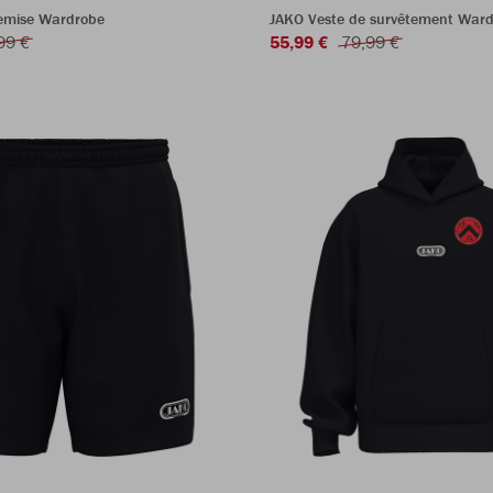
emise Wardrobe
JAKO Veste de survêtement War
99 €
55,99 €
79,99 €