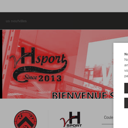
us neufvilles
No
No
am
vo
pa
Couleur