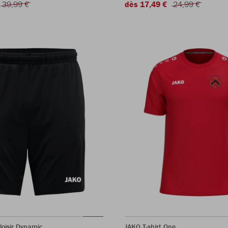
39,99 €
dès 17,49 €
24,99 €
loisir Dynamic
JAKO T-shirt One