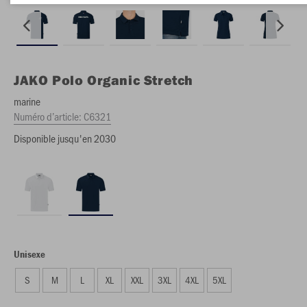
JAKO
Polo Organic Stretch
marine
Numéro d’article:
C6321
Disponible jusqu'en 2030
Unisexe
S
M
L
XL
XXL
3XL
4XL
5XL