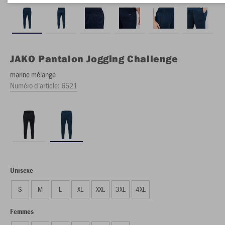
JAKO
Pantalon Jogging Challenge
marine mélange
Numéro d’article:
6521
Unisexe
S
M
L
XL
XXL
3XL
4XL
Femmes