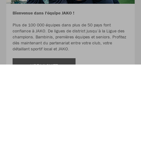
Bienvenue dans l'équipe JAKO !
Plus de 100 000 équipes dans plus de 50 pays font
confiance à JAKO. De ligues de district jusqu‘à la Ligue des
champions. Bambinis, premières équipes et seniors. Profitez
dès maintenant du partenariat entre votre club, votre
détaillant sportif local et JAKO.
LIRE LA SUITE