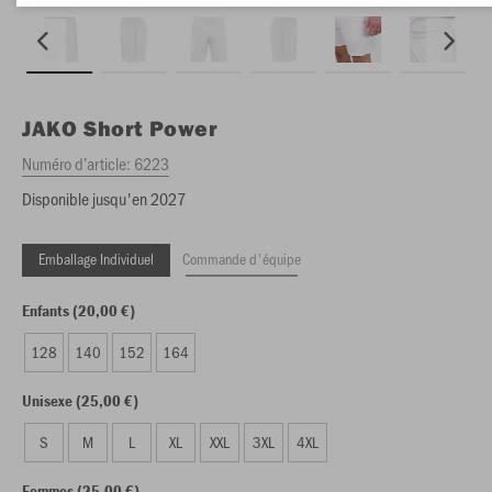
JAKO
Short Power
Numéro d’article:
6223
Disponible jusqu'en 2027
Emballage Individuel
Commande d'équipe
Enfants (20,00 €)
128
140
152
164
Unisexe (25,00 €)
S
M
L
XL
XXL
3XL
4XL
Femmes (25,00 €)