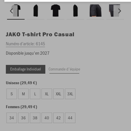
JAKO
T-shirt Pro Casual
Numéro d’article:
6145
Disponible jusqu'en 2027
Emballage Individuel
Commande d'équipe
Unisexe (29,49 €)
S
M
L
XL
XXL
3XL
Femmes (29,49 €)
34
36
38
40
42
44