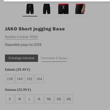
JAKO
Short jogging Base
Numéro d’article:
8565
Disponible jusqu'en 2026
Emballage Individuel
Commande d'équipe
Enfants (29,49 €)
128
140
152
164
Unisexe (32,99 €)
S
M
L
XL
XXL
3XL
4XL