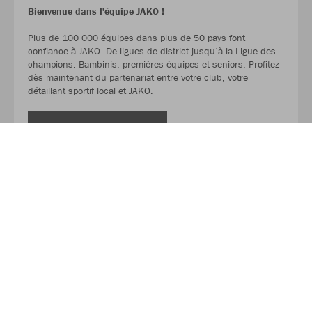
Bienvenue dans l'équipe JAKO !
Plus de 100 000 équipes dans plus de 50 pays font
confiance à JAKO. De ligues de district jusqu‘à la Ligue des
champions. Bambinis, premières équipes et seniors. Profitez
dès maintenant du partenariat entre votre club, votre
détaillant sportif local et JAKO.
LIRE LA SUITE
À propos de JAKO