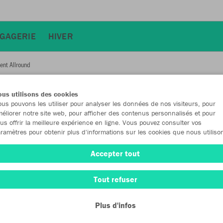
GAGERIE
HIVER
ent Allround
JAK
us utilisons des cookies
us pouvons les utiliser pour analyser les données de nos visiteurs, pour
Allr
éliorer notre site web, pour afficher des contenus personnalisés et pour
us offrir la meilleure expérience en ligne. Vous pouvez consulter vos
ramètres pour obtenir plus d'informations sur les cookies que nous utiliso
Accepter tout
Emballa
Tout refuser
Enfants (24
128
14
Plus d'infos