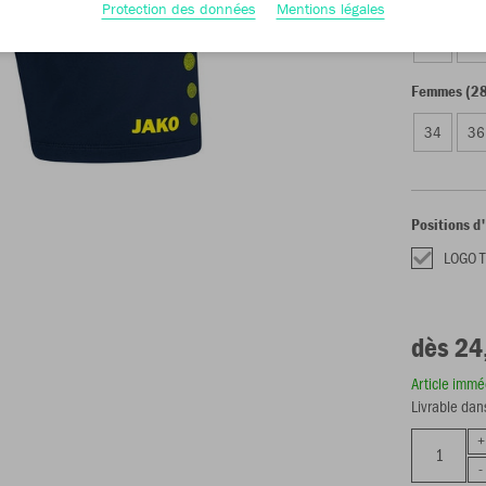
Unisexe (28
Protection des données
Mentions légales
S
M
Femmes (28
34
36
Positions d
LOGO 
dès 24
Article imm
Livrable dan