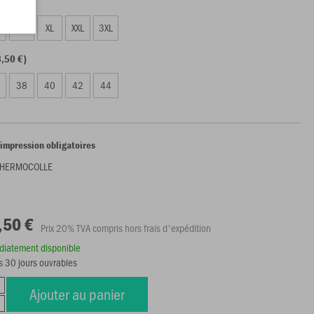
,50 €)
L
XL
XXL
3XL
,50 €)
38
40
42
44
'impression obligatoires
THERMOCOLLE
,50 €
Prix 20% TVA compris hors frais d'expédition
édiatement disponible
s 30 jours ouvrables
Ajouter au panier