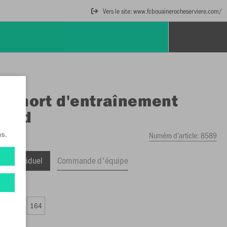
Vers le site: www.fcbouainerocheserviere.com/
O
Short d'entraînement
ound
Numéro d’article:
8589
ns.
ge Individuel
Commande d'équipe
,50 €)
0
152
164