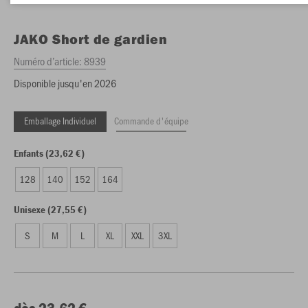
JAKO
Short de gardien
Numéro d’article:
8939
Disponible jusqu'en 2026
Emballage Individuel
Commande d'équipe
Enfants (23,62 €)
128
140
152
164
Unisexe (27,55 €)
S
M
L
XL
XXL
3XL