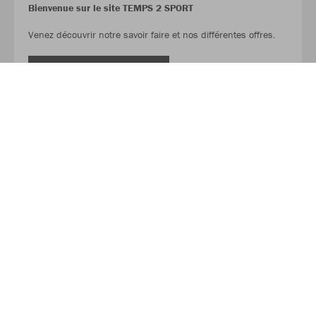
Bienvenue sur le site TEMPS 2 SPORT
Venez découvrir notre savoir faire et nos différentes offres.
LIRE LA SUITE
À propos de JAKO
D‘une garage jusqu‘au principal fournisseur de sports
d'équipe. L’Histoire de succès de JAKO a commencé en
1989 et se poursuit encore aujourd'hui. Depuis sa création,