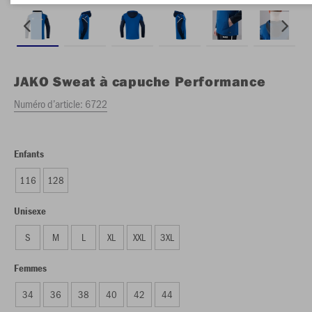
JAKO
Sweat à capuche Performance
Numéro d’article:
6722
Enfants
116
128
Unisexe
S
M
L
XL
XXL
3XL
Femmes
34
36
38
40
42
44