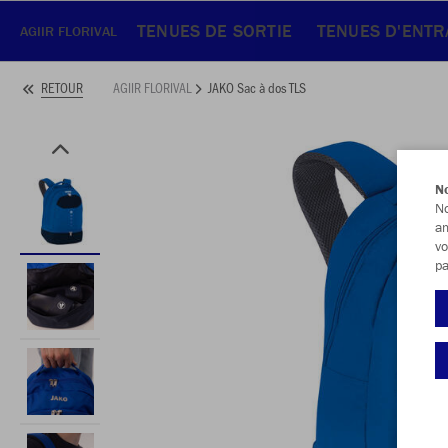
TENUES DE SORTIE
TENUES D'ENT
AGIIR FLORIVAL
AGIIR FLORIVAL
JAKO Sac à dos TLS
RETOUR
No
No
am
vo
pa