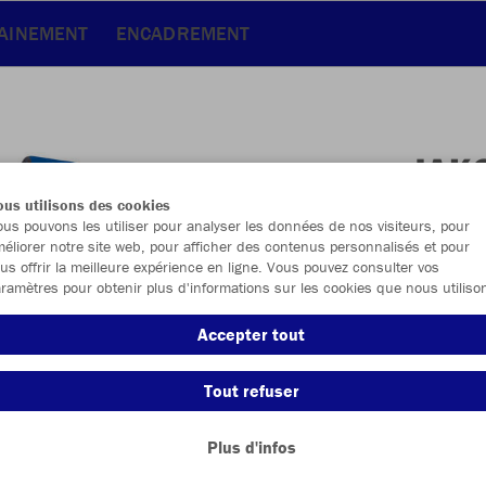
RAINEMENT
ENCADREMENT
JAK
us utilisons des cookies
us pouvons les utiliser pour analyser les données de nos visiteurs, pour
éliorer notre site web, pour afficher des contenus personnalisés et pour
us offrir la meilleure expérience en ligne. Vous pouvez consulter vos
ramètres pour obtenir plus d'informations sur les cookies que nous utiliso
Autres taill
Accepter tout
Taille uniqu
Tout refuser
26,00 
Plus d'infos