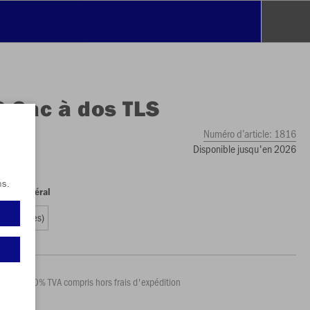
O
Sac à dos TLS
Numéro d’article:
1816
Disponible jusqu'en 2026
ns.
es en général
e (32 litres)
€
Prix 20% TVA compris hors frais d'expédition