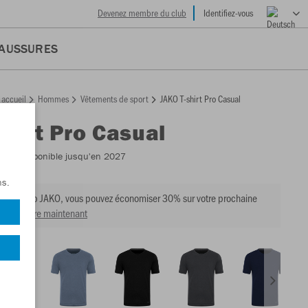
Devenez membre du club
Identifiez-vous
AUSSURES
accueil
Hommes
Vêtements de sport
JAKO T-shirt Pro Casual
shirt Pro Casual
145
- Disponible jusqu'en 2027
ns.
e du club JAKO, vous pouvez économiser 30% sur votre prochaine
ir membre maintenant