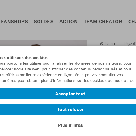
FANSHOPS
SOLDES
ACTION
TEAM CREATOR
CH
Page d'
Retour
JAKO
T-
us utilisons des cookies
us pouvons les utiliser pour analyser les données de nos visiteurs, pour
Numéro d’article:
6
éliorer notre site web, pour afficher des contenus personnalisés et pour
us offrir la meilleure expérience en ligne. Vous pouvez consulter vos
ramètres pour obtenir plus d'informations sur les cookies que nous utiliso
En tant que membr
Accepter tout
commande.
Deven
Tout refuser
Plus d'infos