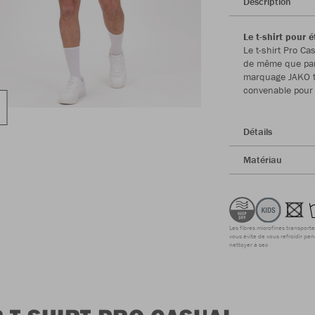
Description
Le t-shirt pour 
Le t-shirt Pro C
de même que par 
marquage JAKO to
convenable pour 
Détails
Matériau
Les fibres microfines transporte
vous évite de vous refroidir pen
nettoyer à sec