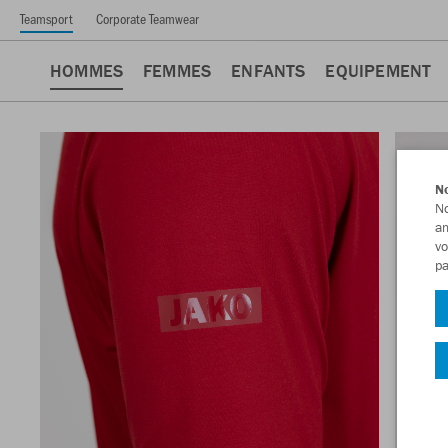
Teamsport
Corporate Teamwear
HOMMES
FEMMES
ENFANTS
EQUIPEMENT
No
No
am
vo
pa