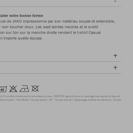
étaler votre bonne forme
asual de JAKO impressionne par son matériau souple et extensible,
son toucher doux. Les sept teintes neutres et le subtil
n sur ton sur la manche droite rendent le t-shirt Casual
n'importe quelle équipe.
nt l'humidité directement à la surface du tissu. KEEP DRY garantit ainsi un séchage très rapide du tissu et
dant le sport.
Kids Button
Ne pas sécher
40°
Ne pas blanchir
Repassage à basse température
Ne pas